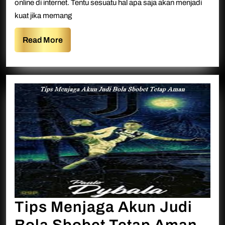
online di internet. Tentu sesuatu hal apa saja akan menjadi
Sepa
kuat jika memang
Bola
Read
Read More
Onli
More
Tips Menjaga Akun Judi
Tip
Bola Sbobet Tetap Aman