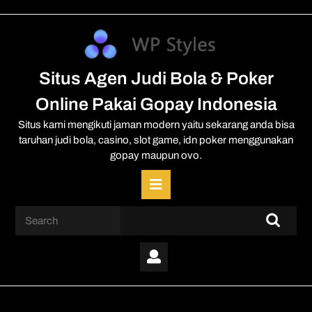
Skip
to
content
Skip
to
Situs Agen Judi Bola & Poker
content
Online Pakai Gopay Indonesia
Situs kami mengikuti jaman modern yaitu sekarang anda bisa
taruhan judi bola, casino, slot game, idn poker menggunakan
gopay maupun ovo.
Open
Button
Search
for: