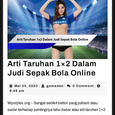
Arti Taruhan 1×2 Dalam
Arti
Judi Sepak Bola Online
Taru
Mei
gameslot
Mei 24, 2022
|
gameslot
|
0 Comment
|
1×2
24,
8:49 am
2022
Dala
Wpstyles.org – Sangat sedikit bettor yang paham atau
Judi
sadar terhadap pentingnya tahu dasar atau arti taruhan 1×2