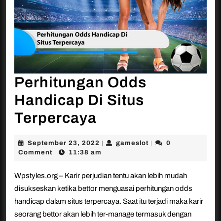
Perhitungan Odds
Handicap Di Situs
Perhitungan
Terpercaya
Odds
September
gameslot
September 23, 2022
|
gameslot
|
0
Handicap
23,
Comment
|
11:38 am
2022
Di
Wpstyles.org – Karir perjudian tentu akan lebih mudah
Situs
disukseskan ketika bettor menguasai perhitungan odds
handicap dalam situs terpercaya. Saat itu terjadi maka karir
Terpercaya
seorang bettor akan lebih ter-manage termasuk dengan