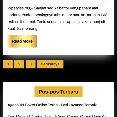
2022
Dala
Wpstyles.org – Sangat sedikit bettor yang paham atau
Judi
sadar terhadap pentingnya tahu dasar atau arti taruhan 1×2
online di internet. Tentu sesuatu hal apa saja akan menjadi
Sepa
kuat jika memang
Bola
Read
Read More
Onli
More
Paginasi
1
2
3
Berikutnya
pos
Pos-pos Terbaru
Agen IDN Poker Online Terbaik Beri Layanan Terbaik
Tips Menang Dragon Tiger di Agen Casino Online Uang Asli