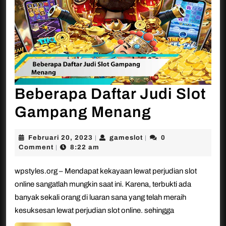
Beberapa Daftar Judi Slot
Beberapa
Gampang Menang
Daftar
Februari
gameslot
Februari 20, 2023
|
gameslot
|
0
Judi
20,
Comment
|
8:22 am
2023
Slot
wpstyles.org – Mendapat kekayaan lewat perjudian slot
Gampang
online sangatlah mungkin saat ini. Karena, terbukti ada
banyak sekali orang di luaran sana yang telah meraih
Menang
kesuksesan lewat perjudian slot online. sehingga