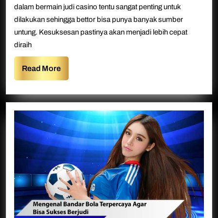
Yang
dalam bermain judi casino tentu sangat penting untuk
dilakukan sehingga bettor bisa punya banyak sumber
Bisa
untung. Kesuksesan pastinya akan menjadi lebih cepat
Bettor
diraih
Raih
Read
Read More
More