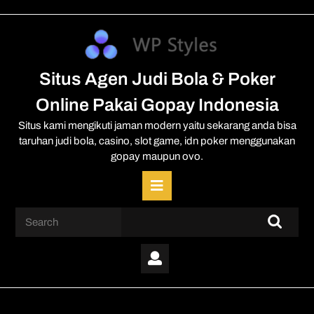
Skip
to
content
Skip
to
Situs Agen Judi Bola & Poker
content
Online Pakai Gopay Indonesia
Situs kami mengikuti jaman modern yaitu sekarang anda bisa
taruhan judi bola, casino, slot game, idn poker menggunakan
gopay maupun ovo.
Open
Button
Search
for: