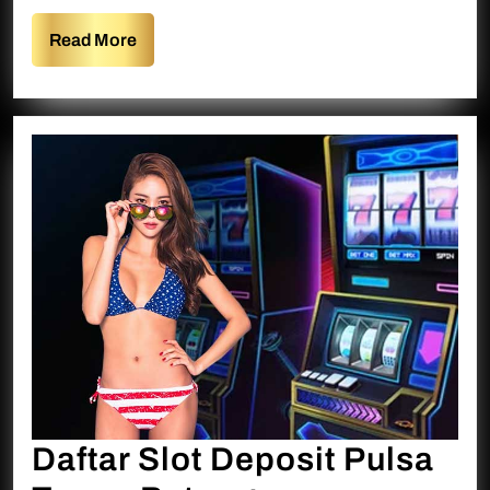
Casino
Read
Read More
Online
More
Uang
Asli
Daftar Slot Deposit Pulsa