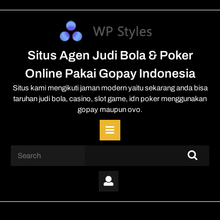
Skip
to
content
Skip
to
Situs Agen Judi Bola & Poker
content
Online Pakai Gopay Indonesia
Situs kami mengikuti jaman modern yaitu sekarang anda bisa
taruhan judi bola, casino, slot game, idn poker menggunakan
gopay maupun ovo.
Open
Button
Search
for: