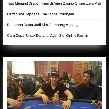
Tips Menang Dragon Tiger di Agen Casino Online Uang Asli
Daftar Slot Deposit Pulsa Tanpa Potongan
Beberapa Daftar Judi Slot Gampang Menang
Cara Cepat Untuk Daftar di Agen Slot Online Resmi