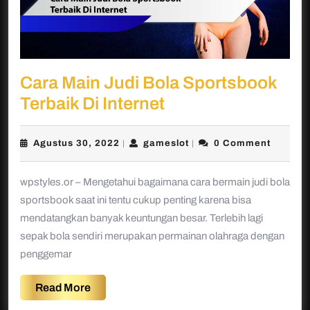
Cara Main Judi Bola Sportsbook
Cara
Terbaik Di Internet
Main
Judi
Agustus
gameslot
Agustus 30, 2022
|
gameslot
|
0 Comment
30,
Bola
2022
wpstyles.or – Mengetahui bagaimana cara bermain judi bola
Sportsbook
sportsbook saat ini tentu cukup penting karena bisa
Terbaik
mendatangkan banyak keuntungan besar. Terlebih lagi
Di
sepak bola sendiri merupakan permainan olahraga dengan
Internet
penggemar
Read
Read More
More