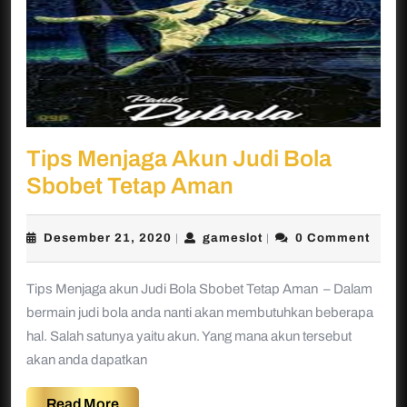
Tips Menjaga Akun Judi Bola
Tips
Sbobet Tetap Aman
Menjaga
Akun
Desember
gameslot
Desember 21, 2020
|
gameslot
|
0 Comment
21,
Judi
2020
Tips Menjaga akun Judi Bola Sbobet Tetap Aman – Dalam
Bola
bermain judi bola anda nanti akan membutuhkan beberapa
Sbobet
hal. Salah satunya yaitu akun. Yang mana akun tersebut
Tetap
akan anda dapatkan
Aman
Read
Read More