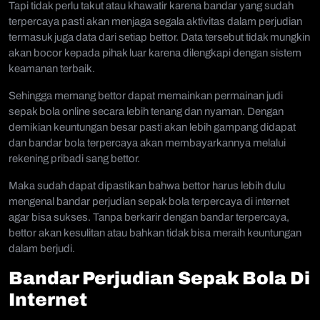
Tapi tidak perlu takut atau khawatir karena bandar yang sudah
terpercaya pasti akan menjaga segala aktivitas dalam perjudian
termasuk juga data dari setiap bettor. Data tersebut tidak mungkin
akan bocor kepada pihak luar karena dilengkapi dengan sistem
keamanan terbaik.
Sehingga memang bettor dapat memainkan permainan judi
sepak bola online secara lebih tenang dan nyaman. Dengan
demikian keuntungan besar pasti akan lebih gampang didapat
dan bandar bola terpercaya akan membayarkannya melalui
rekening pribadi sang bettor.
Maka sudah dapat dipastikan bahwa bettor harus lebih dulu
mengenal bandar perjudian sepak bola terpercaya di internet
agar bisa sukses. Tanpa berkarir dengan bandar terpercaya,
bettor akan kesulitan atau bahkan tidak bisa meraih keuntungan
dalam berjudi.
Bandar Perjudian Sepak Bola Di
Internet