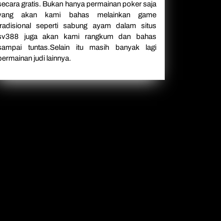
secara gratis. Bukan hanya permainan poker saja
yang akan kami bahas melainkan game
tradisional seperti sabung ayam dalam situs
sv388 juga akan kami rangkum dan bahas
sampai tuntas.Selain itu masih banyak lagi
permainan judi lainnya.
a