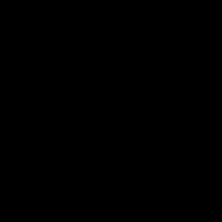
aya
s
r
ne