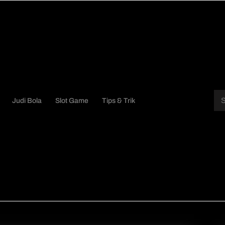
Se
Judi Bola
Slot Game
Tips & Trik
for: