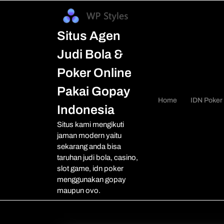
Skip
to
content
Situs Agen
Skip
to
Judi Bola &
content
Poker Online
Pakai Gopay
Home
IDN Poker
Indonesia
Situs kami mengikuti
jaman modern yaitu
sekarang anda bisa
taruhan judi bola, casino,
slot game, idn poker
menggunakan gopay
maupun ovo.