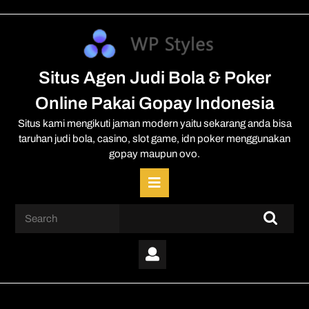
Skip
to
content
Skip
to
Situs Agen Judi Bola & Poker
content
Online Pakai Gopay Indonesia
Situs kami mengikuti jaman modern yaitu sekarang anda bisa
taruhan judi bola, casino, slot game, idn poker menggunakan
gopay maupun ovo.
Open
Button
Search
for: