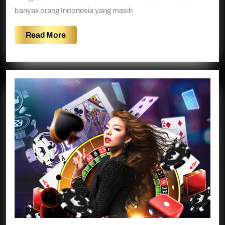
s128
banyak orang Indonesia yang masih
Read
Read More
More