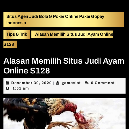
Situs Agen Judi Bola & Poker Online Pakai Gopay
Indonesia
Tips & Trik
Alasan Memilih Situs Judi Ayam Online
S128
Alasan Memilih Situs Judi Ayam
Online S128
Desember
gameslot
Desember 30, 2020
|
gameslot
|
0 Comment
|
30,
1:51 am
2020